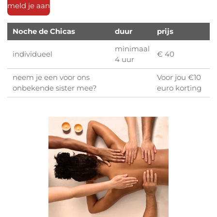
meld je aan
Noche de Chicas
duur
prijs
minimaal
individueel
€ 40
4 uur
neem je een voor ons
Voor jou €10
onbekende sister mee?
euro korting