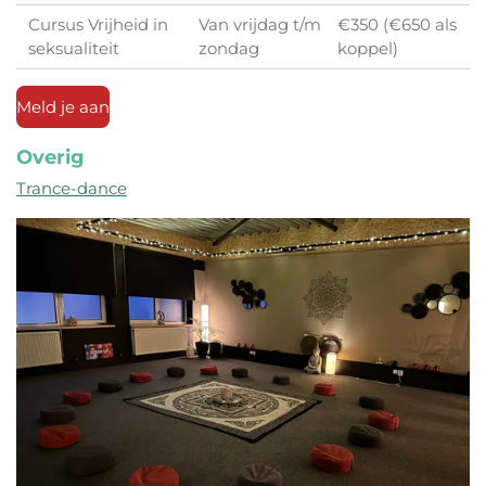
Cursus Vrijheid in
Van vrijdag t/m
€350 (€650 als
seksualiteit
zondag
koppel)
Meld je aan
Overig
Trance-dance