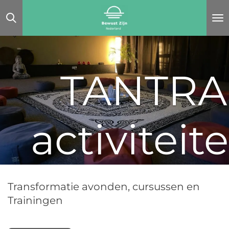
Ga
direct
naar
de
hoofdinhoud
TANTRA
activiteit
Transformatie avonden, cursussen en
Trainingen