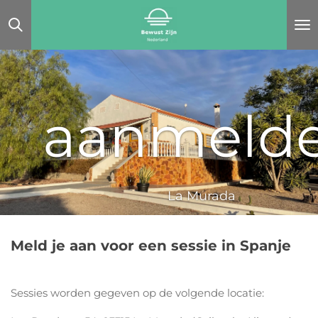
Ga
direct
naar
de
hoofdinhoud
aanmeld
La Murada
Meld je aan voor een sessie in Spanje
Sessies worden gegeven op de volgende locatie: